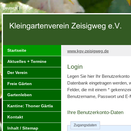
Deutsch
|
Startseite
www.kgv-zeisigweg.de
Aktuelles + Termine
Login
Der Verein
Legen Sie hier Ihr Benutzerkonto a
Datenbank eingetragen werden, we
Freie Gärten
Felder, die mit einem * gekennze
Gartenleben
Benutzername, Passwort und E-M
Kantine: Thoner Gärtla
Ihre Benutzerkonto-Daten
Kontakt
Zugangsdaten
Inhalt / Sitemap