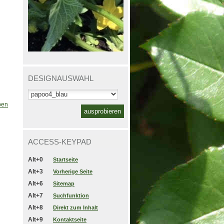
DESIGNAUSWAHL
ben
ACCESS-KEYPAD
Alt+0
Startseite
Alt+3
Vorherige Seite
Alt+6
Sitemap
Alt+7
Suchfunktion
Alt+8
Direkt zum Inhalt
Alt+9
Kontaktseite