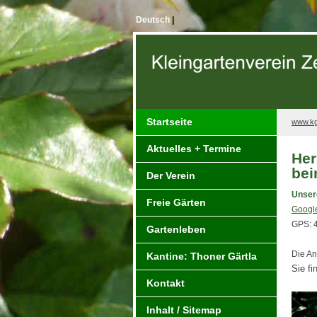
Deutsch
|
Startseite
www.kg
Aktuelles + Termine
Her
bei
Der Verein
Unsere
Freie Gärten
Googl
GPS: 
Gartenleben
Die An
Kantine: Thoner Gärtla
Sie fi
Kontakt
Inhalt / Sitemap