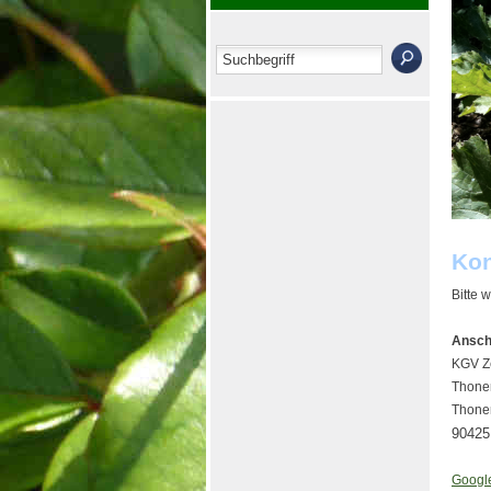
Kon
Bitte 
Anschr
KGV Z
Thoner
Thone
90425
Googl