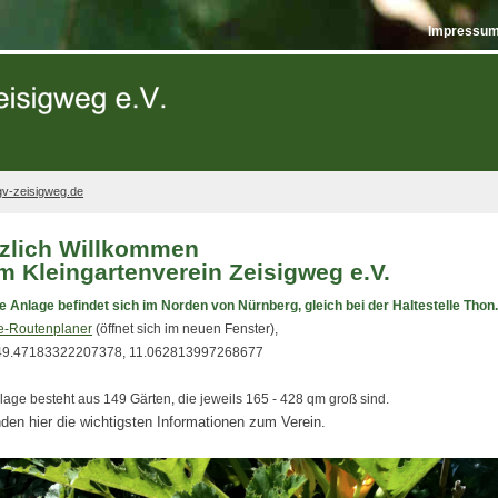
Impressum
v-zeisigweg.de
zlich Willkommen
m Kleingartenverein Zeisigweg e.V.
 Anlage befindet sich im Norden von Nürnberg, gleich bei der Haltestelle Thon.
e-Routenplaner
(öffnet sich im neuen Fenster),
49.47183322207378, 11.062813997268677
lage besteht aus 149 Gärten, die jeweils 165 - 428 qm groß sind.
nden hier die wichtigsten Informationen zum Verein.