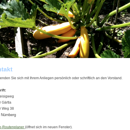
takt
wenden Sie sich mit Ihrem Anliegen persönlich oder schriftlich an den Vorstand.
ift:
eisigweg
 Gärtla
r Weg 38
 Nürnberg
e-Routenplaner
(öffnet sich im neuen Fenster).